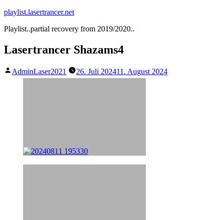
Zum
playlist.lasertrancer.net
Inhalt
Playlist..partial recovery from 2019/2020..
springen
Lasertrancer Shazams4
Veröffentlicht
AdminLaser2021
26. Juli 2024
11. August 2024
von