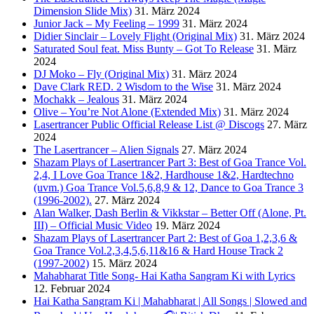
Dimension Slide Mix)
31. März 2024
Junior Jack – My Feeling – 1999
31. März 2024
Didier Sinclair – Lovely Flight (Original Mix)
31. März 2024
Saturated Soul feat. Miss Bunty – Got To Release
31. März
2024
DJ Moko – Fly (Original Mix)
31. März 2024
Dave Clark RED. 2 Wisdom to the Wise
31. März 2024
Mochakk – Jealous
31. März 2024
Olive – You’re Not Alone (Extended Mix)
31. März 2024
Lasertrancer Public Official Release List @ Discogs
27. März
2024
The Lasertrancer – Alien Signals
27. März 2024
Shazam Plays of Lasertrancer Part 3: Best of Goa Trance Vol.
2,4, I Love Goa Trance 1&2, Hardhouse 1&2, Hardtechno
(uvm.) Goa Trance Vol.5,6,8,9 & 12, Dance to Goa Trance 3
(1996-2002).
27. März 2024
Alan Walker, Dash Berlin & Vikkstar – Better Off (Alone, Pt.
III) – Official Music Video
19. März 2024
Shazam Plays of Lasertrancer Part 2: Best of Goa 1,2,3,6 &
Goa Trance Vol.2,3,4,5,6,11&16 & Hard House Track 2
(1997-2002)
15. März 2024
Mahabharat Title Song- Hai Katha Sangram Ki with Lyrics
12. Februar 2024
Hai Katha Sangram Ki | Mahabharat | All Songs | Slowed and