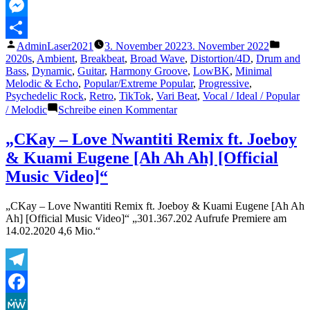
MeWe
Messenger
Veröffentlicht
Veröffe
AdminLaser2021
3. November 2022
3. November 2022
Teilen
von
unter
2020s
,
Ambient
,
Breakbeat
,
Broad Wave
,
Distortion/4D
,
Drum and
Bass
,
Dynamic
,
Guitar
,
Harmony Groove
,
LowBK
,
Minimal
Melodic & Echo
,
Popular/Extreme Popular
,
Progressive
,
Psychedelic Rock
,
Retro
,
TikTok
,
Vari Beat
,
Vocal / Ideal / Popular
zu
/ Melodic
Schreibe einen Kommentar
Tame
Impala
„CKay – Love Nwantiti Remix ft. Joeboy
–
& Kuami Eugene [Ah Ah Ah] [Official
New
Person,
Music Video]“
Same
Old
„CKay – Love Nwantiti Remix ft. Joeboy & Kuami Eugene [Ah Ah
Mistakes
Ah] [Official Music Video]“ „301.367.202 Aufrufe Premiere am
(Official
14.02.2020 4,6 Mio.“
Audio)
Telegram
Facebook