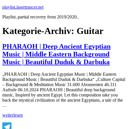
Zum
playlist.lasertrancer.net
Inhalt
Playlist..partial recovery from 2019/2020..
springen
Kategorie-Archiv:
Guitar
PHARAOH | Deep Ancient Egyptian
Music | Middle Eastern Background
Music | Beautiful Duduk & Darbuka
„PHARAOH | Deep Ancient Egyptian Music | Middle Eastern
Background Music | Beautiful Duduk & Darbuka“ „Culture Capital
– Background & Meditation Music 31.600 Abonnenten 46.311
Aufrufe 06.10.2024 PHARAOH | Beautiful deep background
music, Inspired by ancient Egypt. Let this composition take you
back the mystical civilization of the ancient Egyptians, a tale of the
…
„PHARAOH
weiterlesen
|
Deep