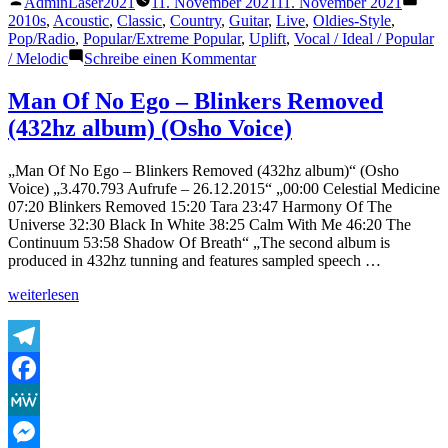
AdminLaser2021
11. November 2021
11. November 2021
Teilen
von
unte
2010s
,
Acoustic
,
Classic
,
Country
,
Guitar
,
Live
,
Oldies-Style
,
Pop/Radio
,
Popular/Extreme Popular
,
Uplift
,
Vocal / Ideal / Popular
zu
/ Melodic
Schreibe einen Kommentar
Blind
Joe
Man Of No Ego – Blinkers Removed
–
(432hz album) (Osho Voice)
Cover
Version
Adele
„Man Of No Ego – Blinkers Removed (432hz album)“ (Osho
–
Voice) „3.470.793 Aufrufe – 26.12.2015“ „00:00 Celestial Medicine
If
07:20 Blinkers Removed 15:20 Tara 23:47 Harmony Of The
it
Universe 32:30 Black In White 38:25 Calm With Me 46:20 The
hadn’t
Continuum 53:58 Shadow Of Breath“ „The second album is
been
produced in 432hz tunning and features sampled speech …
for
Love.
„Man
weiterlesen
Of
No
Ego
–
Telegram
Blinkers
Facebook
Removed
(432hz
MeWe
album)