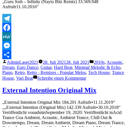
„Guru Josh – Infinity (Nayio Bitz Remix) 33.569.948
Light
Aufrufe11.10.2016“
On
(Mell
Gi
Remi
Telegram
Facebook
MeWe
Messenger
Veröffentlicht
Veröffentlicht
AdminLaser2021
28. Juli 2021
28. Juli 2021
2010s
,
Acoustic
,
Teilen
von
unter
Dream
,
Euro Dance
,
Guitar
,
Hard Beat
,
Minimal Melodic & Echo
,
Piano
,
Retro
,
Retro - Remixes - Popular Melos
,
Tech House
,
Trance
zu
House
,
Vari Beat
Schreibe einen Kommentar
Guru
Josh
External Intention Original Mix
–
Infinity
„External Intention Original Mix 184.201 Aufrufe•11.11.2019“
(Nayio
„„External Intention (Original Mix) 142.339 Aufrufe•30.10.2018“
Bitz
Veröffentlicht vonadminSeptember 19, 2020: Veröffentlicht inAcid
Remix)
Trance Goa Ambient, Acoustic, Ambient Trance, Chill Out &
Downtempo, Dream, Dream Ambient, Dream Piano, Dream Trance,