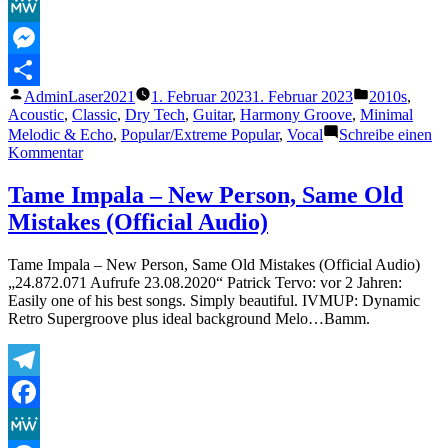
Facebook
Die
Welt
MeWe
Retten
(Offizielles
Messenger
Video)“
Veröffentlicht
Veröffentlich
AdminLaser2021
1. Februar 2023
1. Februar 2023
2010s
,
Teilen
von
unter
Acoustic
,
Classic
,
Dry Tech
,
Guitar
,
Harmony Groove
,
Minimal
Melodic & Echo
,
Popular/Extreme Popular
,
Vocal
Schreibe einen
zu
Kommentar
Tim
Bendzko
Tame Impala – New Person, Same Old
–
Mistakes (Official Audio)
Nur
Noch
Kurz
Tame Impala – New Person, Same Old Mistakes (Official Audio)
Die
„24.872.071 Aufrufe 23.08.2020“ Patrick Tervo: vor 2 Jahren:
Welt
Easily one of his best songs. Simply beautiful. IVMUP: Dynamic
Retten
Retro Supergroove plus ideal background Melo…Bamm.
(Offizielles
Video)
Telegram
Facebook