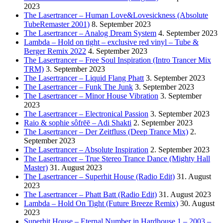
2023
The Lasertrancer – Human Love&Lovesickness (Absolute
TubeRemaster 2001)
8. September 2023
The Lasertrancer – Analog Dream System
4. September 2023
Lambda – Hold on tight – exclusive red vinyl – Tube &
Berger Remix 2022
4. September 2023
The Lasertrancer – Free Soul Inspiration (Intro Trancer Mix
TRM)
3. September 2023
The Lasertrancer – Liquid Flang Phatt
3. September 2023
The Lasertrancer – Funk The Junk
3. September 2023
The Lasertrancer – Minor House Vibration
3. September
2023
The Lasertrancer – Electronical Passion
3. September 2023
Raio & sophie sôfrēē – Adi Shakti
2. September 2023
The Lasertrancer – Der Zeitfluss (Deep Trance Mix)
2.
September 2023
The Lasertrancer – Absolute Inspiration
2. September 2023
The Lasertrancer – True Stereo Trance Dance (Mighty Hall
Master)
31. August 2023
The Lasertrancer – Superhit House (Radio Edit)
31. August
2023
The Lasertrancer – Phatt Batt (Radio Edit)
31. August 2023
Lambda – Hold On Tight (Future Breeze Remix)
30. August
2023
Superhit House – Eternal Number in Hardhouse 1 – 2003 –