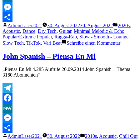
MeWe
Messenger
Veröffentlicht
Veröffentli
AdminLaser2021
30. August 2022
30. August 2022
2020s
,
Teilen
von
unter
Acoustic
,
Dance
,
Dry Tech
,
Guitar
,
Minimal Melodic & Echo
,
Popular/Extreme Popular
,
Ragga-Rap
,
Slow - Smooth - Lounge
,
zu
Slow Tech
,
TikTok
,
Vari Beat
Schreibe einen Kommentar
„CKay
–
John Spanish – Piensa En Mi
Love
Nwantiti
„Piensa En Mi 4.285 Aufrufe 20.09.2014 John Spanish – Thema
Remix
3160 Abonnenten“
ft.
Joeboy
&
Kuami
Telegram
Eugene
[Ah
Facebook
Ah
Ah]
MeWe
[Official
Music
Messenger
Video]“
Veröffentlicht
Veröffentlicht
AdminLaser2021
30. August 2022
2010s
,
Acoustic
,
Chill Out
Teilen