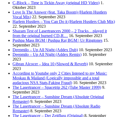
C-Block – Time is Tickin Away (original HD Video)
1.
Oktober 2023
Love Is The Answer (feat. Taka Boom) (Harlem Hustlers
Vocal Mix)
22. September 2023
Harlem Hustlers – You Can Do it (Harlem Hustlers Club Mix)
22. September 2023
Shazam Test of Lasertrancers 2000 – 2 Tracks…played it
from the original burned CD-R…
16. September 2023
Pushpa Mass BGM | Pushpa Raj BGM | Ur Ringtones
15.
September 2023
Deepmilo – Up All Night (Addex Dub)
10. September 2023
Deepmilo – Up All Night (Addex Remix)
10. September
2023
Gibran Alcocer – Idea 10 (Slowed & Reverb)
10. September
2023
According to Youtube only 2 Cities listened to my Music:
Moskau & Mailand (Logically impossible and a total
audacious NSA Stats-Faking Fraud)
10. September 2023
The Lasertrancer – Spacetrip 262 (Tube Master 1999)
9.
September 2023
The Lasertrancer – Sunshine Dream (Absolute Original
Remaster)
9. September 2023
The Lasertrancer – Sunshine Dream (Absolute Radio
Remaster)
8. September 2023
The Lasertrancer – Der Zeitfluss (Original)
8. September