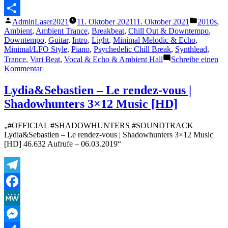
(Osho
Messenger
Voice)“
Veröffentlicht
Veröffent
AdminLaser2021
11. Oktober 2021
11. Oktober 2021
2010s
,
Teilen
von
unter
Ambient
,
Ambient Trance
,
Breakbeat
,
Chill Out & Downtempo
,
Downtempo
,
Guitar
,
Intro
,
Light
,
Minimal Melodic & Echo
,
Minimal/LFO Style
,
Piano
,
Psychedelic Chill Break
,
Synthlead
,
Trance
,
Vari Beat
,
Vocal & Echo & Ambient Hall
Schreibe einen
zu
Kommentar
Man
Of
Lydia&Sebastien – Le rendez-vous |
No
Shadowhunters 3×12 Music [HD]
Ego
–
Blinkers
„#OFFICIAL #SHADOWHUNTERS #SOUNDTRACK
Removed
Lydia&Sebastien – Le rendez-vous | Shadowhunters 3×12 Music
(432hz
[HD] 46.632 Aufrufe – 06.03.2019“
album)
(Osho
Voice)
Telegram
Facebook
MeWe