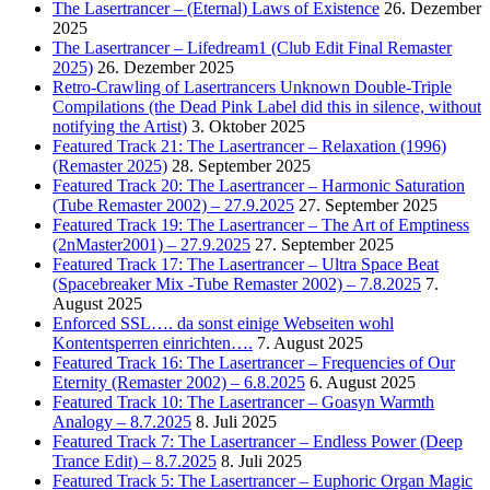
The Lasertrancer – (Eternal) Laws of Existence
26. Dezember
2025
The Lasertrancer – Lifedream1 (Club Edit Final Remaster
2025)
26. Dezember 2025
Retro-Crawling of Lasertrancers Unknown Double-Triple
Compilations (the Dead Pink Label did this in silence, without
notifying the Artist)
3. Oktober 2025
Featured Track 21: The Lasertrancer – Relaxation (1996)
(Remaster 2025)
28. September 2025
Featured Track 20: The Lasertrancer – Harmonic Saturation
(Tube Remaster 2002) – 27.9.2025
27. September 2025
Featured Track 19: The Lasertrancer – The Art of Emptiness
(2nMaster2001) – 27.9.2025
27. September 2025
Featured Track 17: The Lasertrancer – Ultra Space Beat
(Spacebreaker Mix -Tube Remaster 2002) – 7.8.2025
7.
August 2025
Enforced SSL…. da sonst einige Webseiten wohl
Kontentsperren einrichten….
7. August 2025
Featured Track 16: The Lasertrancer – Frequencies of Our
Eternity (Remaster 2002) – 6.8.2025
6. August 2025
Featured Track 10: The Lasertrancer – Goasyn Warmth
Analogy – 8.7.2025
8. Juli 2025
Featured Track 7: The Lasertrancer – Endless Power (Deep
Trance Edit) – 8.7.2025
8. Juli 2025
Featured Track 5: The Lasertrancer – Euphoric Organ Magic