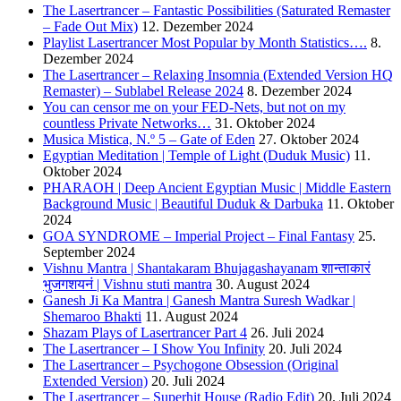
The Lasertrancer – Fantastic Possibilities (Saturated Remaster
– Fade Out Mix)
12. Dezember 2024
Playlist Lasertrancer Most Popular by Month Statistics….
8.
Dezember 2024
The Lasertrancer – Relaxing Insomnia (Extended Version HQ
Remaster) – Sublabel Release 2024
8. Dezember 2024
You can censor me on your FED-Nets, but not on my
countless Private Networks…
31. Oktober 2024
Musica Mistica, N.º 5 – Gate of Eden
27. Oktober 2024
Egyptian Meditation | Temple of Light (Duduk Music)
11.
Oktober 2024
PHARAOH | Deep Ancient Egyptian Music | Middle Eastern
Background Music | Beautiful Duduk & Darbuka
11. Oktober
2024
GOA SYNDROME – Imperial Project – Final Fantasy
25.
September 2024
Vishnu Mantra | Shantakaram Bhujagashayanam शान्ताकारं
भुजगशयनं | Vishnu stuti mantra
30. August 2024
Ganesh Ji Ka Mantra | Ganesh Mantra Suresh Wadkar |
Shemaroo Bhakti
11. August 2024
Shazam Plays of Lasertrancer Part 4
26. Juli 2024
The Lasertrancer – I Show You Infinity
20. Juli 2024
The Lasertrancer – Psychogone Obsession (Original
Extended Version)
20. Juli 2024
The Lasertrancer – Superhit House (Radio Edit)
20. Juli 2024