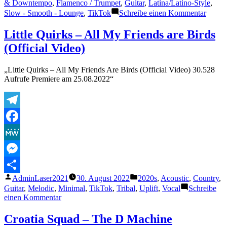
von
unter
& Downtempo
,
Flamenco / Trumpet
,
Guitar
,
Latina/Latino-Style
,
zu
Slow - Smooth - Lounge
,
TikTok
Schreibe einen Kommentar
John
Spani
Little Quirks – All My Friends are Birds
–
(Official Video)
Piensa
En
Mi
„Little Quirks – All My Friends Are Birds (Official Video) 30.528
Aufrufe Premiere am 25.08.2022“
Telegram
Facebook
MeWe
Messenger
Veröffentlicht
Veröffentlicht
AdminLaser2021
30. August 2022
2020s
,
Acoustic
,
Country
,
Teilen
von
unter
Guitar
,
Melodic
,
Minimal
,
TikTok
,
Tribal
,
Uplift
,
Vocal
Schreibe
zu
einen Kommentar
Little
Quirks
Croatia Squad – The D Machine
–