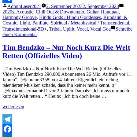
Veröffentlicht
Veröffe
AdminLaser2021
2. September 2023
2. September 2023
Teilen
von
unter
2020s
,
Acoustic
,
Chill Out & Downtempo
,
Guitar
,
Handpan
,
Harmony Groove
,
Hindu Gods / Hindu Goddesses
,
Kundalini &
Cosmic
,
Light
,
Panflute
,
Spiritual / Metaphysical / Transcendental
,
Transdimensional-5D+
,
Tribal
,
Uplift
,
Vocal
,
Vocal Goa
Schreibe
zu
einen Kommentar
Raio
&
Tim Bendzko – Nur Noch Kurz Die Welt
sophie
Retten (Offizielles Video)
sôfrēē
–
Adi
„Tim Bendzko – Nur Noch Kurz Die Welt Retten (Offizielles
Shakti
Video) Tim Bendzko 290.000 Abonnenten 26 Mio. Aufrufe vor 11
Jahren“ „@jcbraun3358: vor 4 Jahren: Eigentlich ein richtig
talentierter Musiker, schade, dass ihn keiner mehr kennt. :(“
„@maxmustermann611 vor 2 Jahren Damals: „Ich muss nur noch
kurz die Welt retten…“ Heute: „Ich bin doch keine …
„Tim
weiterlesen
Bendzko
–
Nur
Noch
Telegram
Kurz