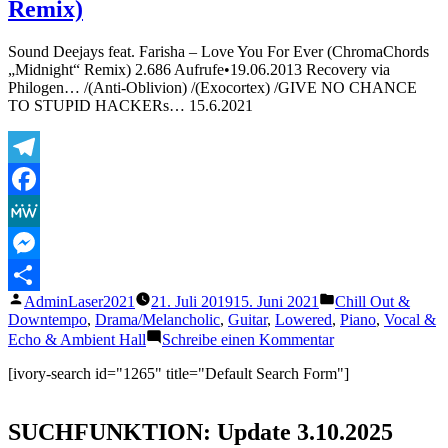
Remix)
Sound Deejays feat. Farisha – Love You For Ever (ChromaChords
„Midnight“ Remix) 2.686 Aufrufe•19.06.2013 Recovery via
Philogen… /(Anti-Oblivion) /(Exocortex) /GIVE NO CHANCE
TO STUPID HACKERs… 15.6.2021
Telegram
Facebook
MeWe
Messenger
Veröffentlicht
Veröffentlicht
AdminLaser2021
21. Juli 2019
15. Juni 2021
Chill Out &
Teilen
von
unter
Downtempo
,
Drama/Melancholic
,
Guitar
,
Lowered
,
Piano
,
Vocal &
zu
Echo & Ambient Hall
Schreibe einen Kommentar
Sound
Deejays
[ivory-search id="1265" title="Default Search Form"]
feat.
Farisha
–
SUCHFUNKTION: Update 3.10.2025
Love