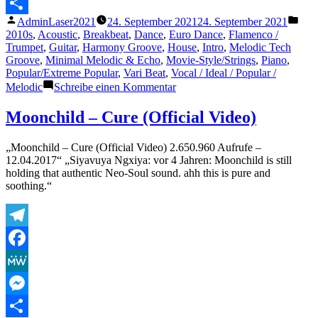
Messenger
Veröffentlicht
Verö
AdminLaser2021
24. September 2021
24. September 2021
Teilen
von
unte
2010s
,
Acoustic
,
Breakbeat
,
Dance
,
Euro Dance
,
Flamenco /
Trumpet
,
Guitar
,
Harmony Groove
,
House
,
Intro
,
Melodic Tech
Groove
,
Minimal Melodic & Echo
,
Movie-Style/Strings
,
Piano
,
Popular/Extreme Popular
,
Vari Beat
,
Vocal / Ideal / Popular /
zu
Melodic
Schreibe einen Kommentar
Lydia&Sebastien
–
Moonchild – Cure (Official Video)
Le
rendez-
„Moonchild – Cure (Official Video) 2.650.960 Aufrufe –
vous
12.04.2017“ „Siyavuya Ngxiya: vor 4 Jahren: Moonchild is still
|
holding that authentic Neo-Soul sound. ahh this is pure and
Shadowhunters
soothing.“
3×12
Music
[HD]
Telegram
Facebook
MeWe
Messenger