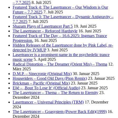
– 7.7.2025
8. Juli 2025
Featured Track 4: The Lasertrancer – Our Wisdom is Our
Future – 7.7.2025
7. Juli 2025
Featured Track 3: The Lasertrancer – Dynamic Antigravity –
7.7.2025
7. Juli 2025
Shazam Plays of Lasertrancer Part 5
19. Juni 2025
The Lasertrancer – Reforced Hardstyle
16. Juni 2025
Featured Track of The Day – 16.6.2025: Ingmars Trance
Progression.
16. Juni 2025
Hidden Releases of the Lasertrancer done by Pink Label, re-
detected by IVMUP
3. Juni 2025
Lasertrancer is a prominent name in the psychedelic trance
music scene
5. April 2025
Radical Distortion – The Dreamer (Orient Mix) – Thema
12.
März 2025
D.M.P. – Sinecronie (Original Mix)
30. Januar 2025
Houseriders – Good Old Days (Pion Remix)
23. Januar 2025
Brickman – Pacific (Original Mix)
23. Januar 2025
Eljé – ‚Bout To Lose It‘ (Official Audio)
23. Januar 2025
The Lasertrancer – Thema – The Return to Eternity
23.
Dezember 2024
Lasertrancer – Universal Principles (TRM)
17. Dezember
2024
The Lasertrancer – Goasystem (Power Back Edit)(1999)
16.
Dezember 2024