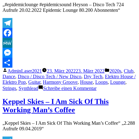
The
„#epidemiclounge #epidemicsound Heyson – Disco Tech 724
D
Aufrufe 20.02.2022 Epidemic Lounge 80.200 Abonnenten“
Machine
(Original
Mix)
Telegram
Facebook
MeWe
Messenger
Veröffentlicht
Veröffentlicht
AdminLaser2021
23. März 2022
23. März 2022
2020s
,
Club
,
Teilen
von
unter
Dance
,
Disco / Disco Tech / New Disco
,
Dry Tech
,
Elektro House /
Elektro Pop
,
Guitar
,
Harmony Groove
,
House
,
Loops
,
Lounge
,
zu
Strings
,
Synthlead
Schreibe einen Kommentar
Heyson
–
Keppel Skies – I Am Sick Of This
Disco
Working Man’s Coffee
Tech
„Keppel Skies – I Am Sick Of This Working Man’s Coffee“ „2.288
Aufrufe 09.04.2019“