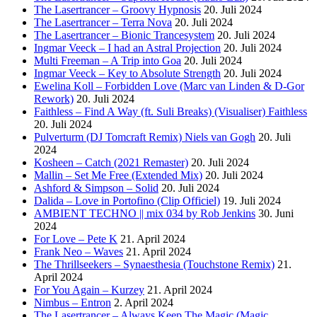
The Lasertrancer – Groovy Hypnosis
20. Juli 2024
The Lasertrancer – Terra Nova
20. Juli 2024
The Lasertrancer – Bionic Trancesystem
20. Juli 2024
Ingmar Veeck – I had an Astral Projection
20. Juli 2024
Multi Freeman – A Trip into Goa
20. Juli 2024
Ingmar Veeck – Key to Absolute Strength
20. Juli 2024
Ewelina Koll – Forbidden Love (Marc van Linden & D-Gor
Rework)
20. Juli 2024
Faithless – Find A Way (ft. Suli Breaks) (Visualiser) Faithless
20. Juli 2024
Pulverturm (DJ Tomcraft Remix) Niels van Gogh
20. Juli
2024
Kosheen – Catch (2021 Remaster)
20. Juli 2024
Mallin – Set Me Free (Extended Mix)
20. Juli 2024
Ashford & Simpson – Solid
20. Juli 2024
Dalida – Love in Portofino (Clip Officiel)
19. Juli 2024
AMBIENT TECHNO || mix 034 by Rob Jenkins
30. Juni
2024
For Love – Pete K
21. April 2024
Frank Neo – Waves
21. April 2024
The Thrillseekers – Synaesthesia (Touchstone Remix)
21.
April 2024
For You Again – Kurzey
21. April 2024
Nimbus – Entron
2. April 2024
The Lasertrancer – Always Keep The Magic (Magic