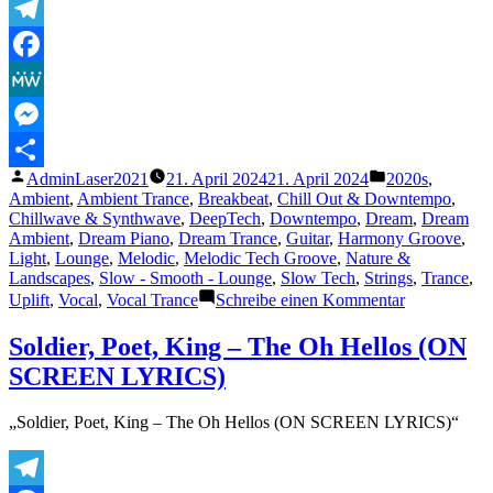
Background
Music
Telegram
|
Beautiful
Facebook
Duduk
&
MeWe
Darbuka
Messenger
Veröffentlicht
Veröffentlicht
AdminLaser2021
21. April 2024
21. April 2024
2020s
,
Teilen
von
unter
Ambient
,
Ambient Trance
,
Breakbeat
,
Chill Out & Downtempo
,
Chillwave & Synthwave
,
DeepTech
,
Downtempo
,
Dream
,
Dream
Ambient
,
Dream Piano
,
Dream Trance
,
Guitar
,
Harmony Groove
,
Light
,
Lounge
,
Melodic
,
Melodic Tech Groove
,
Nature &
Landscapes
,
Slow - Smooth - Lounge
,
Slow Tech
,
Strings
,
Trance
,
zu
Uplift
,
Vocal
,
Vocal Trance
Schreibe einen Kommentar
Frank
Neo
Soldier, Poet, King – The Oh Hellos (ON
–
SCREEN LYRICS)
Waves
„Soldier, Poet, King – The Oh Hellos (ON SCREEN LYRICS)“