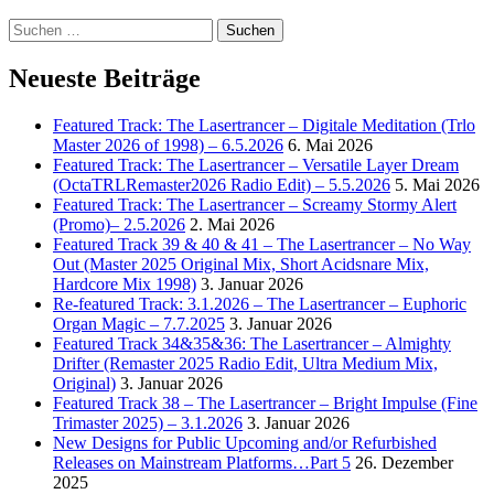
You
Suchen
For
nach:
Ever
Neueste Beiträge
(ChromaChords
„Midnight“
Remix)
Featured Track: The Lasertrancer – Digitale Meditation (Trlo
Master 2026 of 1998) – 6.5.2026
6. Mai 2026
Featured Track: The Lasertrancer – Versatile Layer Dream
(OctaTRLRemaster2026 Radio Edit) – 5.5.2026
5. Mai 2026
Featured Track: The Lasertrancer – Screamy Stormy Alert
(Promo)– 2.5.2026
2. Mai 2026
Featured Track 39 & 40 & 41 – The Lasertrancer – No Way
Out (Master 2025 Original Mix, Short Acidsnare Mix,
Hardcore Mix 1998)
3. Januar 2026
Re-featured Track: 3.1.2026 – The Lasertrancer – Euphoric
Organ Magic – 7.7.2025
3. Januar 2026
Featured Track 34&35&36: The Lasertrancer – Almighty
Drifter (Remaster 2025 Radio Edit, Ultra Medium Mix,
Original)
3. Januar 2026
Featured Track 38 – The Lasertrancer – Bright Impulse (Fine
Trimaster 2025) – 3.1.2026
3. Januar 2026
New Designs for Public Upcoming and/or Refurbished
Releases on Mainstream Platforms…Part 5
26. Dezember
2025