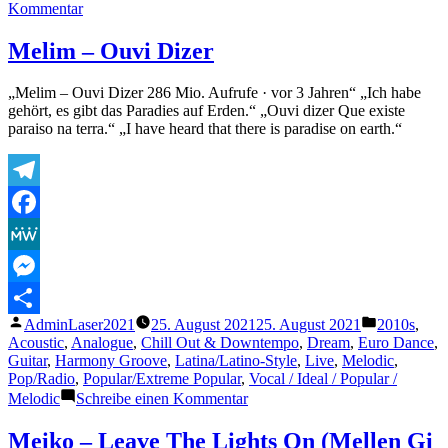
zu
Kommentar
Addicted
To
Melim – Ouvi Dizer
You
–
„Melim – Ouvi Dizer 286 Mio. Aufrufe · vor 3 Jahren“ „Ich habe
Avicii
gehört, es gibt das Paradies auf Erden.“ „Ouvi dizer Que existe
paraiso na terra.“ „I have heard that there is paradise on earth.“
Telegram
Facebook
MeWe
Messenger
Veröffentlicht
Veröffentli
AdminLaser2021
25. August 2021
25. August 2021
2010s
,
Teilen
von
unter
Acoustic
,
Analogue
,
Chill Out & Downtempo
,
Dream
,
Euro Dance
,
Guitar
,
Harmony Groove
,
Latina/Latino-Style
,
Live
,
Melodic
,
Pop/Radio
,
Popular/Extreme Popular
,
Vocal / Ideal / Popular /
zu
Melodic
Schreibe einen Kommentar
Melim
–
Meiko – Leave The Lights On (Mellen Gi