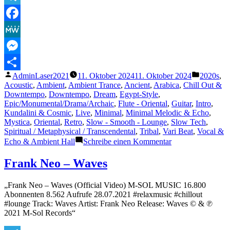
Ancient
Egyptian
Telegram
Music
Facebook
|
Middle
MeWe
Eastern
Background
Messenger
Music
Veröffentlicht
Veröffent
AdminLaser2021
11. Oktober 2024
11. Oktober 2024
2020s
,
|
Teilen
von
unter
Acoustic
,
Ambient
,
Ambient Trance
,
Ancient
,
Arabica
,
Chill Out &
Beautiful
Downtempo
,
Downtempo
,
Dream
,
Egypt-Style
,
Duduk
Epic/Monumental/Drama/Archaic
,
Flute - Oriental
,
Guitar
,
Intro
,
&
Kundalini & Cosmic
,
Live
,
Minimal
,
Minimal Melodic & Echo
,
Darbuka“
Mystica
,
Oriental
,
Retro
,
Slow - Smooth - Lounge
,
Slow Tech
,
Spiritual / Metaphysical / Transcendental
,
Tribal
,
Vari Beat
,
Vocal &
zu
Echo & Ambient Hall
Schreibe einen Kommentar
PHARAOH
|
Frank Neo – Waves
Deep
Ancient
„Frank Neo – Waves (Official Video) M-SOL MUSIC 16.800
Egyptian
Abonnenten 8.562 Aufrufe 28.07.2021 #relaxmusic #chillout
Music
#lounge Track: Waves Artist: Frank Neo Release: Waves © & ℗
|
2021 M-Sol Records“
Middle
Eastern