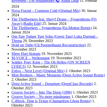
Reverbed | Use Headphones 🎧| Ritish Dhar
11. Februar
2024
Nova Fractal – Common Cold (Original Mix)
30. Januar
2024
The Thrillseekers feat. Sheryl Deane – Synaesthesia (Fly
Away) (Radio Edit)
25. Januar 2024
The Thrillseekers – Synaesthesia (En-Motion Remix)
24.
Januar 2024
Om Tare Tuttare Ture Soha (Green Tara) Luka Durmati –
Thema
29. Dezember 2023
Hold on Tight (Uli Poeppelbaum Reconstruction)
22.
November 2023
Shree Hari Stotram
19. November 2023
M-VOICE – Wellengang
19. November 2023
Soldier, Poet, King – The Oh Hellos (ON SCREEN
LYRICS)
12. November 2023
Estiva – Next Level (Original Mix)
2. Oktober 2023
Moti Brothers – Magic Moments (Deep Active Sound Remix)
2. Oktober 2023
Deep Active Sound – Departure (DeepClass Records)
2.
Oktober 2023
Groove Society – Into The Deep (1996)
1. Oktober 2023
Groove Society – No more mindgames
1. Oktober 2023
C-Block- Time is Tickin (Chamaeleon Ghost Remix)
1.
Oktober 2023