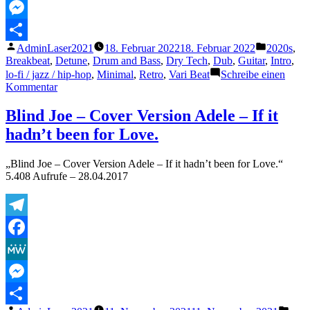
MeWe
Messenger
Veröffentlicht
Veröffentl
AdminLaser2021
18. Februar 2022
18. Februar 2022
2020s
,
Teilen
von
unter
Breakbeat
,
Detune
,
Drum and Bass
,
Dry Tech
,
Dub
,
Guitar
,
Intro
,
lo-fi / jazz / hip-hop
,
Minimal
,
Retro
,
Vari Beat
Schreibe einen
zu
Kommentar
CHEEL
–
Blind Joe – Cover Version Adele – If it
KURT
hadn’t been for Love.
„Blind Joe – Cover Version Adele – If it hadn’t been for Love.“
5.408 Aufrufe – 28.04.2017
Telegram
Facebook
MeWe
Messenger
Veröffentlicht
Veröf