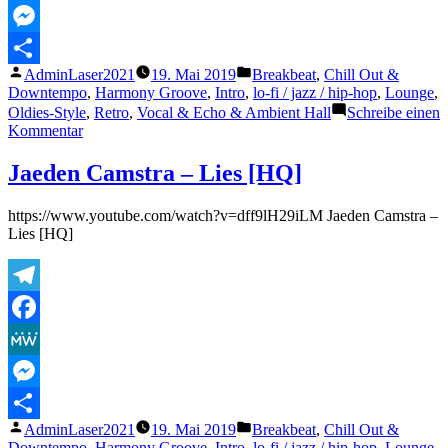
MeWe
Messenger
Veröffentlicht
Veröffentlicht
AdminLaser2021
19. Mai 2019
Breakbeat
,
Chill Out &
Teilen
von
unter
Downtempo
,
Harmony Groove
,
Intro
,
lo-fi / jazz / hip-hop
,
Lounge
,
Oldies-Style
,
Retro
,
Vocal & Echo & Ambient Hall
Schreibe einen
zu
Kommentar
Jaeden
Camstra
Jaeden Camstra – Lies [HQ]
–
At
https://www.youtube.com/watch?v=dff9lH29iLM Jaeden Camstra –
the
Lies [HQ]
Stoplight
[HQ]
Telegram
Facebook
MeWe
Messenger
Veröffentlicht
Veröffentlicht
AdminLaser2021
19. Mai 2019
Breakbeat
,
Chill Out &
Teilen
von
unter
Downtempo
,
Harmony Groove
,
Intro
,
lo-fi / jazz / hip-hop
,
Lounge
,