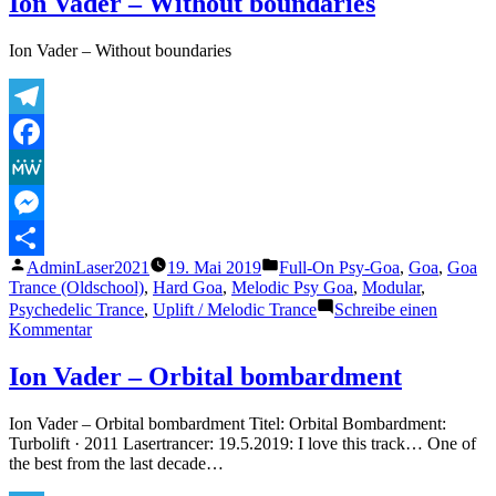
Ion Vader – Without boundaries
–
Gefühlsbewegu
Ion Vader – Without boundaries
Telegram
Facebook
MeWe
Messenger
Veröffentlicht
Veröffentlicht
AdminLaser2021
19. Mai 2019
Full-On Psy-Goa
,
Goa
,
Goa
Teilen
von
unter
Trance (Oldschool)
,
Hard Goa
,
Melodic Psy Goa
,
Modular
,
Psychedelic Trance
,
Uplift / Melodic Trance
Schreibe einen
zu
Kommentar
Ion
Vader
Ion Vader – Orbital bombardment
–
Without
Ion Vader – Orbital bombardment Titel: Orbital Bombardment:
boundaries
Turbolift · 2011 Lasertrancer: 19.5.2019: I love this track… One of
the best from the last decade…