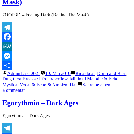
Mask)
7OOP3D – Feeling Dark (Behind The Mask)
Telegram
Facebook
MeWe
Messenger
Veröffentlicht
Veröffentlicht
AdminLaser2021
19. Mai 2019
Breakbeat
,
Drum and Bass
,
Teilen
von
unter
Dub
,
Goa Breaks / Lfo Hyperflow
,
Minimal Melodic & Echo
,
Mystica
,
Vocal & Echo & Ambient Hall
Schreibe einen
zu
Kommentar
7OOP3D
–
Egorythmia – Dark Ages
Feeling
Dark
Egorythmia – Dark Ages
(Behind
The
Mask)