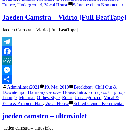
zu
Trance
,
Underground
,
Vocal House
Schreibe einen Kommentar
Dee
Is
Jaeden Camstra – Vidrio [Full BeatTape]
The
Ans
Jaeden Camstra – Vidrio [Full BeatTape]
|
Dee
Hou
Set
Telegram
|
201
Facebook
Mix
By
MeWe
Joh
M
Messenger
Veröffentlicht
Veröffentlicht
AdminLaser2021
19. Mai 2019
Breakbeat
,
Chill Out &
Teilen
von
unter
Downtempo
,
Harmony Groove
,
House
,
Intro
,
lo-fi / jazz / hip-hop
,
Lounge
,
Minimal
,
Oldies-Style
,
Retro
,
Uncategorized
,
Vocal &
zu
Echo & Ambient Hall
,
Vocal House
Schreibe einen Kommentar
Jae
Cam
jaeden camstra – ultraviolet
–
Vid
jaeden camstra – ultraviolet
[Ful