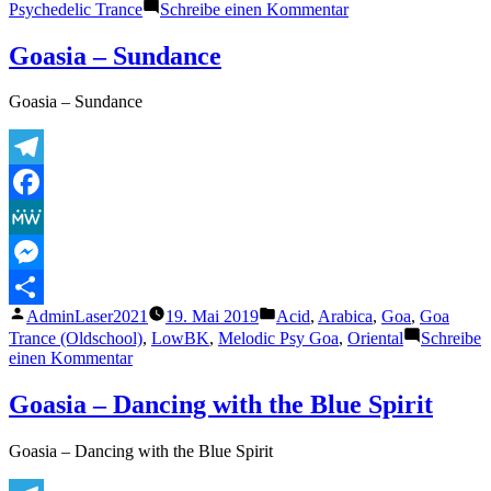
zu
Psychedelic Trance
Schreibe einen Kommentar
Trinodia
&
Goasia – Sundance
Judaika
–
Goasia – Sundance
Alien
Language
[Astral
Clouds]
Telegram
Facebook
MeWe
Messenger
Veröffentlicht
Veröffentlicht
AdminLaser2021
19. Mai 2019
Acid
,
Arabica
,
Goa
,
Goa
Teilen
von
unter
Trance (Oldschool)
,
LowBK
,
Melodic Psy Goa
,
Oriental
Schreibe
zu
einen Kommentar
Goasia
–
Goasia – Dancing with the Blue Spirit
Sundance
Goasia – Dancing with the Blue Spirit