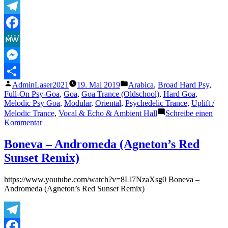
Telegram
Facebook
MeWe
Messenger
Veröffentlicht
Veröffentlicht
AdminLaser2021
19. Mai 2019
Arabica
,
Broad Hard Psy
,
Teilen
von
unter
Full-On Psy-Goa
,
Goa
,
Goa Trance (Oldschool)
,
Hard Goa
,
Melodic Psy Goa
,
Modular
,
Oriental
,
Psychedelic Trance
,
Uplift /
Melodic Trance
,
Vocal & Echo & Ambient Hall
Schreibe einen
zu
Kommentar
Ion
Vader
Boneva – Andromeda (Agneton’s Red
–
Sunset Remix)
Orbital
bombardment
https://www.youtube.com/watch?v=8Ll7NzaXsg0 Boneva –
Andromeda (Agneton’s Red Sunset Remix)
Telegram