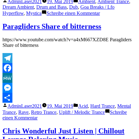
Veröffentlicht
Veröffentlicht
AdminLaser2021
19. Mai 2019
Ambient
,
Ambient Trance
,
Teilen
von
unter
Dream Ambient
,
Drum and Bass
,
Dub
,
Goa Breaks / Lfo
zu
Hyperflow
,
Mystica
Schreibe einen Kommentar
Xerxes
–
Paragliders Share of bitterness
Phurther
(Phobium
https://www.youtube.com/watch?v=a4xM667XZD8E Paragliders
Remix)
Share of bitterness
Telegram
Facebook
MeWe
Messenger
Veröffentlicht
Veröffentlicht
AdminLaser2021
19. Mai 2019
Acid
,
Hard Trance
,
Mental
Teilen
von
unter
Trance
,
Rave
,
Retro Trance
,
Uplift / Melodic Trance
Schreibe
zu
einen Kommentar
Paragliders
Share
Chris Wonderful Just Listen | Chillout
of