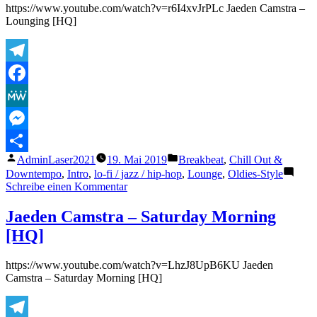
https://www.youtube.com/watch?v=r6I4xvJrPLc Jaeden Camstra –
[HQ]
Lounging [HQ]
Telegram
Facebook
MeWe
Messenger
Veröffentlicht
Veröffentlicht
AdminLaser2021
19. Mai 2019
Breakbeat
,
Chill Out &
Teilen
von
unter
Downtempo
,
Intro
,
lo-fi / jazz / hip-hop
,
Lounge
,
Oldies-Style
zu
Schreibe einen Kommentar
Jaeden
Camstra
Jaeden Camstra – Saturday Morning
–
[HQ]
Lounging
[HQ]
https://www.youtube.com/watch?v=LhzJ8UpB6KU Jaeden
Camstra – Saturday Morning [HQ]