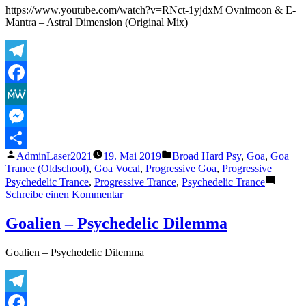
Mix)
https://www.youtube.com/watch?v=RNct-1yjdxM Ovnimoon & E-
Mantra – Astral Dimension (Original Mix)
Telegram
Facebook
MeWe
Messenger
Veröffentlicht
Veröffentlicht
AdminLaser2021
19. Mai 2019
Broad Hard Psy
,
Goa
,
Goa
Teilen
von
unter
Trance (Oldschool)
,
Goa Vocal
,
Progressive Goa
,
Progressive
Psychedelic Trance
,
Progressive Trance
,
Psychedelic Trance
zu
Schreibe einen Kommentar
Ovnimoon
&
Goalien – Psychedelic Dilemma
E-
Mantra
Goalien – Psychedelic Dilemma
–
Astral
Dimension
(Original
Telegram
Mix)