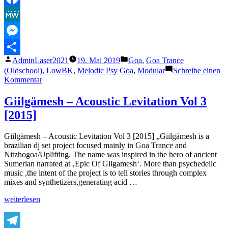
Facebook
MeWe
Messenger
Veröffentlicht
Veröffentlicht
AdminLaser2021
19. Mai 2019
Goa
,
Goa Trance
Teilen
von
unter
(Oldschool)
,
LowBK
,
Melodic Psy Goa
,
Modular
Schreibe einen
zu
Kommentar
Boneva
–
Giilgämesh – Acoustic Levitation Vol 3
Andromeda
[2015]
(Agneton’s
Red
Sunset
Giilgämesh – Acoustic Levitation Vol 3 [2015] „Giilgämesh is a
Remix)
brazilian dj set project focused mainly in Goa Trance and
Nitzhogoa/Uplifting. The name was inspired in the hero of ancient
Sumerian narrated at ‚Epic Of Gilgamesh‘. More than psychedelic
music ,the intent of the project is to tell stories through complex
mixes and synthetizers,generating acid …
„Giilgämesh
weiterlesen
–
Acoustic
Levitation