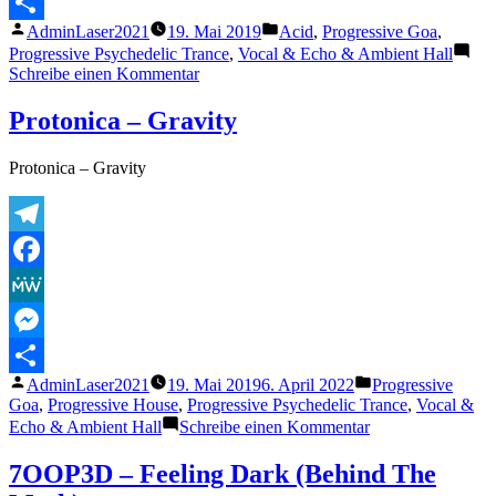
Messenger
Veröffentlicht
Veröffentlicht
AdminLaser2021
19. Mai 2019
Acid
,
Progressive Goa
,
Teilen
von
unter
Progressive Psychedelic Trance
,
Vocal & Echo & Ambient Hall
zu
Schreibe einen Kommentar
E-
Mov
Protonica – Gravity
–
Cosmic
Protonica – Gravity
Ritual
[Video
Clip]
Telegram
Facebook
MeWe
Messenger
Veröffentlicht
Veröffentlicht
AdminLaser2021
19. Mai 2019
6. April 2022
Progressive
Teilen
von
unter
Goa
,
Progressive House
,
Progressive Psychedelic Trance
,
Vocal &
zu
Echo & Ambient Hall
Schreibe einen Kommentar
Protonica
–
7OOP3D – Feeling Dark (Behind The
Gravity