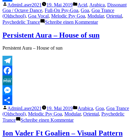
Veröffentlicht
Veröffentlicht
AdminLaser2021
19. Mai 2019
Acid
,
Arabica
,
Dissonant
Teilen
von
unter
Goa / Octave Dance
,
Full-On Psy-Goa
,
Goa
,
Goa Trance
(Oldschool)
,
Goa Vocal
,
Melodic Psy Goa
,
Modular
,
Oriental
,
zu
Psychedelic Trance
Schreibe einen Kommentar
Ion
Vader
Persistent Aura – House of sun
&
Goalien
Persistent Aura – House of sun
–
Astral
consciousness
Telegram
Facebook
MeWe
Messenger
Veröffentlicht
Veröffentlicht
AdminLaser2021
19. Mai 2019
Arabica
,
Goa
,
Goa Trance
Teilen
von
unter
(Oldschool)
,
Melodic Psy Goa
,
Modular
,
Oriental
,
Psychedelic
zu
Trance
Schreibe einen Kommentar
Persistent
Aura
Ion Vader Ft Goalien – Visual Pattern
–