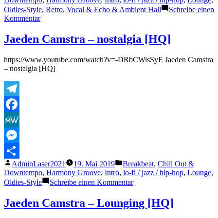
Oldies-Style
,
Retro
,
Vocal & Echo & Ambient Hall
Schreibe einen
zu
Kommentar
Jaeden
Camstra
Jaeden Camstra – nostalgia [HQ]
–
Lies
https://www.youtube.com/watch?v=-DRbCWisSyE Jaeden Camstra
[HQ]
– nostalgia [HQ]
Telegram
Facebook
MeWe
Messenger
Veröffentlicht
Veröffentlicht
AdminLaser2021
19. Mai 2019
Breakbeat
,
Chill Out &
Teilen
von
unter
Downtempo
,
Harmony Groove
,
Intro
,
lo-fi / jazz / hip-hop
,
Lounge
,
zu
Oldies-Style
Schreibe einen Kommentar
Jaeden
Camstra
Jaeden Camstra – Lounging [HQ]
–
nostalgia