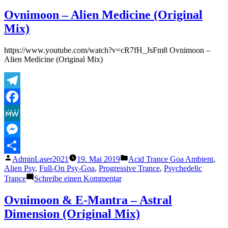
Ovnimoon,
Esterim
Ovnimoon – Alien Medicine (Original
Patchuli
Mix)
–
The
Vision
https://www.youtube.com/watch?v=cR7fH_JsFm8 Ovnimoon –
Alien Medicine (Original Mix)
Telegram
Facebook
MeWe
Messenger
Veröffentlicht
Veröffentlicht
AdminLaser2021
19. Mai 2019
Acid Trance Goa Ambient
,
Teilen
von
unter
Alien Psy
,
Full-On Psy-Goa
,
Progressive Trance
,
Psychedelic
zu
Trance
Schreibe einen Kommentar
Ovnimoon
–
Ovnimoon & E-Mantra – Astral
Alien
Dimension (Original Mix)
Medicine
(Original