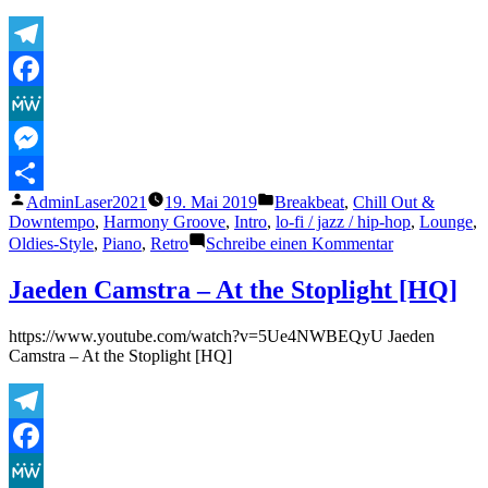
Bea
Telegram
Facebook
MeWe
Messenger
Veröffentlicht
Veröffentlicht
AdminLaser2021
19. Mai 2019
Breakbeat
,
Chill Out &
Teilen
von
unter
Downtempo
,
Harmony Groove
,
Intro
,
lo-fi / jazz / hip-hop
,
Lounge
,
zu
Oldies-Style
,
Piano
,
Retro
Schreibe einen Kommentar
jaeden
camstra
Jaeden Camstra – At the Stoplight [HQ]
–
ultraviolet
https://www.youtube.com/watch?v=5Ue4NWBEQyU Jaeden
Camstra – At the Stoplight [HQ]
Telegram
Facebook