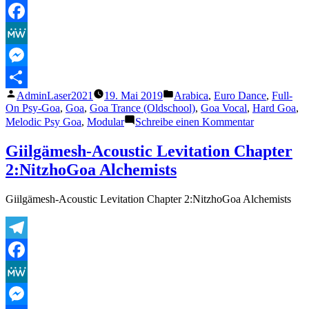
Telegram
Mix)
Facebook
MeWe
Messenger
Veröffentlicht
Veröffentlicht
AdminLaser2021
19. Mai 2019
Arabica
,
Euro Dance
,
Full-
Teilen
von
unter
On Psy-Goa
,
Goa
,
Goa Trance (Oldschool)
,
Goa Vocal
,
Hard Goa
,
zu
Melodic Psy Goa
,
Modular
Schreibe einen Kommentar
Ion
Vader
Giilgämesh-Acoustic Levitation Chapter
–
2:NitzhoGoa Alchemists
HK
47
Giilgämesh-Acoustic Levitation Chapter 2:NitzhoGoa Alchemists
Telegram
Facebook
MeWe