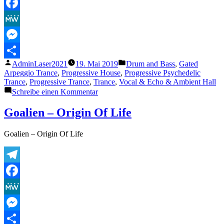
Telegram
Facebook
MeWe
Messenger
Veröffentlicht
Veröffentlicht
AdminLaser2021
19. Mai 2019
Drum and Bass
,
Gated
Teilen
von
unter
Arpeggio Trance
,
Progressive House
,
Progressive Psychedelic
Trance
,
Progressive Trance
,
Trance
,
Vocal & Echo & Ambient Hall
zu
Schreibe einen Kommentar
Kipi
Vibration
Goalien – Origin Of Life
–
In
Goalien – Origin Of Life
The
Dream
Telegram
Facebook
MeWe
Messenger