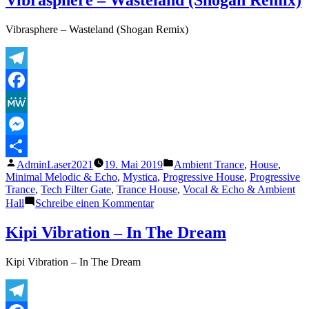
Dolphins
Of
Vibrasphere – Wasteland (Shogan Remix)
Jupiter
Telegram
Facebook
MeWe
Messenger
Veröffentlicht
Veröffentlicht
AdminLaser2021
19. Mai 2019
Ambient Trance
,
House
,
Teilen
von
unter
Minimal Melodic & Echo
,
Mystica
,
Progressive House
,
Progressive
Trance
,
Tech Filter Gate
,
Trance House
,
Vocal & Echo & Ambient
zu
Hall
Schreibe einen Kommentar
Vibrasphere
–
Kipi Vibration – In The Dream
Wasteland
(Shogan
Kipi Vibration – In The Dream
Remix)