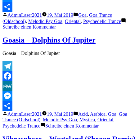
Messenger
Veröffentlicht
Veröffentlicht
AdminLaser2021
19. Mai 2019
Goa
,
Goa Trance
Teilen
von
unter
(Oldschool)
,
Melodic Psy Goa
,
Oriental
,
Psychedelic Trance
zu
Schreibe einen Kommentar
Goasia
–
Goasia – Dolphins Of Jupiter
The
New
Goasia – Dolphins Of Jupiter
Orient
Telegram
Facebook
MeWe
Messenger
Veröffentlicht
Veröffentlicht
AdminLaser2021
19. Mai 2019
Acid
,
Arabica
,
Goa
,
Goa
Teilen
von
unter
Trance (Oldschool)
,
Melodic Psy Goa
,
Mystica
,
Oriental
,
zu
Psychedelic Trance
Schreibe einen Kommentar
Goasia
–
Vibrasphere – Wasteland (Shogan Remix)