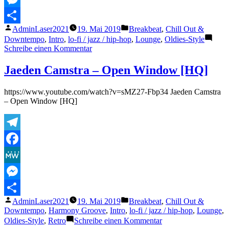
Messenger
Veröffentlicht
Veröffentlicht
AdminLaser2021
19. Mai 2019
Breakbeat
,
Chill Out &
Teilen
von
unter
Downtempo
,
Intro
,
lo-fi / jazz / hip-hop
,
Lounge
,
Oldies-Style
zu
Schreibe einen Kommentar
Jaeden
Camstra
Jaeden Camstra – Open Window [HQ]
–
Helen
https://www.youtube.com/watch?v=sMZ27-Fbp34 Jaeden Camstra
Harper
– Open Window [HQ]
Sweaters
[HQ]
Telegram
Facebook
MeWe
Messenger
Veröffentlicht
Veröffentlicht
AdminLaser2021
19. Mai 2019
Breakbeat
,
Chill Out &
Teilen
von
unter
Downtempo
,
Harmony Groove
,
Intro
,
lo-fi / jazz / hip-hop
,
Lounge
,
zu
Oldies-Style
,
Retro
Schreibe einen Kommentar
Jaeden