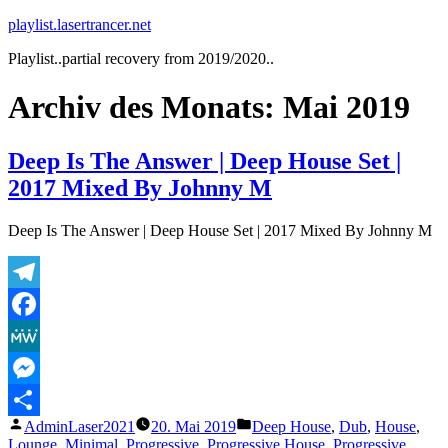
Zum
playlist.lasertrancer.net
Inhalt
Playlist..partial recovery from 2019/2020..
springen
Archiv des Monats:
Mai 2019
Deep Is The Answer | Deep House Set |
2017 Mixed By Johnny M
Deep Is The Answer | Deep House Set | 2017 Mixed By Johnny M
Telegram
Facebook
MeWe
Messenger
Veröffentlicht
Veröffentlicht
AdminLaser2021
20. Mai 2019
Deep House
,
Dub
,
House
,
Teilen
von
unter
Lounge
,
Minimal
,
Progressive
,
Progressive House
,
Progressive