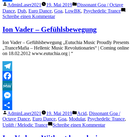
Veröffentlicht
Veröffentlicht
AdminLaser2021
19. Mai 2019
Dissonant Goa / Octave
Teilen
von
unter
Dance
,
Dub
,
Euro Dance
,
Goa
,
LowBK
,
Psychedelic Trance
zu
Schreibe einen Kommentar
Goalien
–
Ion Vader – Gefühlsbewegung
Origin
Of
Ion Vader – Gefühlsbewegung „Eutuchia Music Proudly Presents
Life
„TranceMafia – Hellenic Music Revolutionaries“ | Coming online
on 18.02.2012 www.eutuchia.org | “
Telegram
Facebook
MeWe
Messenger
Veröffentlicht
Veröffentlicht
AdminLaser2021
19. Mai 2019
Acid
,
Dissonant Goa /
Teilen
von
unter
Octave Dance
,
Euro Dance
,
Goa
,
Modular
,
Psychedelic Trance
,
zu
Uplift / Melodic Trance
Schreibe einen Kommentar
Ion
Vader