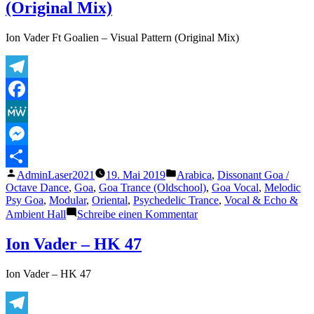
(Original Mix)
House
of
sun
Ion Vader Ft Goalien – Visual Pattern (Original Mix)
Telegram
Facebook
MeWe
Messenger
Veröffentlicht
Veröffentlicht
AdminLaser2021
19. Mai 2019
Arabica
,
Dissonant Goa /
Teilen
von
unter
Octave Dance
,
Goa
,
Goa Trance (Oldschool)
,
Goa Vocal
,
Melodic
Psy Goa
,
Modular
,
Oriental
,
Psychedelic Trance
,
Vocal & Echo &
zu
Ambient Hall
Schreibe einen Kommentar
Ion
Vader
Ion Vader – HK 47
Ft
Goalien
Ion Vader – HK 47
–
Visual
Pattern
(Original