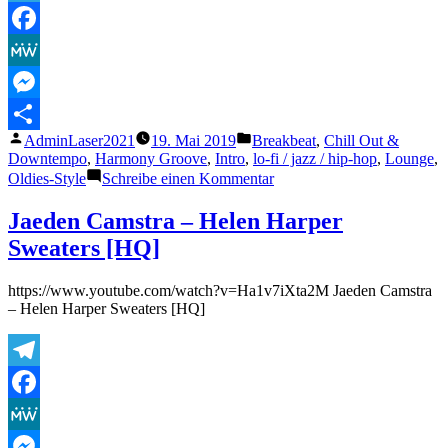
Telegram
Facebook
MeWe
Messenger
Veröffentlicht
Veröffentlicht
AdminLaser2021
19. Mai 2019
Breakbeat
,
Chill Out &
Teilen
von
unter
Downtempo
,
Harmony Groove
,
Intro
,
lo-fi / jazz / hip-hop
,
Lounge
,
zu
Oldies-Style
Schreibe einen Kommentar
Jaeden
Camstra
Jaeden Camstra – Helen Harper
–
Sweaters [HQ]
Saturday
Morning
[HQ]
https://www.youtube.com/watch?v=Ha1v7iXta2M Jaeden Camstra
– Helen Harper Sweaters [HQ]
Telegram
Facebook
MeWe