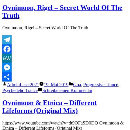
Camstra
Ovnimoon, Rigel – Secret World Of The
–
Truth
Open
Window
[HQ]
Ovnimoon, Rigel – Secret World Of The Truth
Telegram
Facebook
MeWe
Messenger
Veröffentlicht
Veröffentlicht
AdminLaser2021
19. Mai 2019
Goa
,
Progressive Trance
,
Teilen
von
unter
zu
Psychedelic Trance
Schreibe einen Kommentar
Ovnimoon,
Rigel
Ovnimoon & Etnica – Different
–
Lifeforms (Original Mix)
Secret
World
Of
https://www.youtube.com/watch?v=dt9OFaSD0DQ Ovnimoon &
The
Etnica – Different Lifeforms (Original Mix)