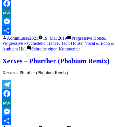
Telegram
Facebook
MeWe
Messenger
Veröffentlicht
Veröffentlicht
AdminLaser2021
19. Mai 2019
Progressive House
,
Teilen
von
unter
Progressive Psychedelic Trance
,
Tech House
,
Vocal & Echo &
zu
Ambient Hall
Schreibe einen Kommentar
Egorythmia
–
Xerxes – Phurther (Phobium Remix)
Dark
Ages
Xerxes – Phurther (Phobium Remix)
Telegram
Facebook
MeWe
Messenger