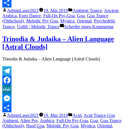
Messenger
Veröffentlicht
Veröffentlicht
AdminLaser2021
19. Mai 2019
Ambient Trance
,
Ancient
,
Teilen
von
unter
Arabica
,
Euro Dance
,
Full-On Psy-Goa
,
Goa
,
Goa Trance
(Oldschool)
,
Melodic Psy Goa
,
Mystica
,
Oriental
,
Psychedelic
zu
Trance
,
Uplift / Melodic Trance
Schreibe einen Kommentar
Giilgäm
Acousti
Trinodia & Judaika – Alien Language
Levitati
[Astral Clouds]
Chapter
2:Nitzh
Alchemi
Trinodia & Judaika – Alien Language [Astral Clouds]
Telegram
Facebook
MeWe
Messenger
Veröffentlicht
Veröffentlicht
AdminLaser2021
19. Mai 2019
Acid
,
Acid Trance Goa
Teilen
von
unter
Ambient
,
Alien Psy
,
Arabica
,
Full-On Psy-Goa
,
Goa
,
Goa Trance
(Oldschool)
,
Hard Goa
,
Melodic Psy Goa
,
Mystica
,
Oriental
,