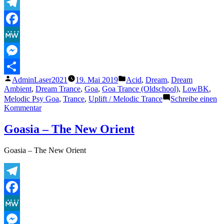
Telegram
Facebook
MeWe
Messenger
Veröffentlicht
Veröffentlicht
AdminLaser2021
19. Mai 2019
Acid
,
Dream
,
Dream
Teilen
von
unter
Ambient
,
Dream Trance
,
Goa
,
Goa Trance (Oldschool)
,
LowBK
,
Melodic Psy Goa
,
Trance
,
Uplift / Melodic Trance
Schreibe einen
zu
Kommentar
Goasia
–
Goasia – The New Orient
Dancing
with
Goasia – The New Orient
the
Blue
Spirit
Telegram
Facebook
MeWe