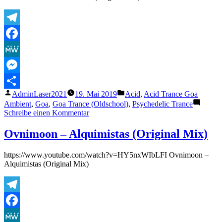
Truth
Telegram
Facebook
MeWe
Messenger
Veröffentlicht
Veröffentlicht
AdminLaser2021
19. Mai 2019
Acid
,
Acid Trance Goa
Teilen
von
unter
Ambient
,
Goa
,
Goa Trance (Oldschool)
,
Psychedelic Trance
zu
Schreibe einen Kommentar
Ovnimoon
&
Ovnimoon – Alquimistas (Original Mix)
Etnica
–
https://www.youtube.com/watch?v=HY5nxWIbLFI Ovnimoon –
Different
Alquimistas (Original Mix)
Lifeforms
(Original
Mix)
Telegram
Facebook