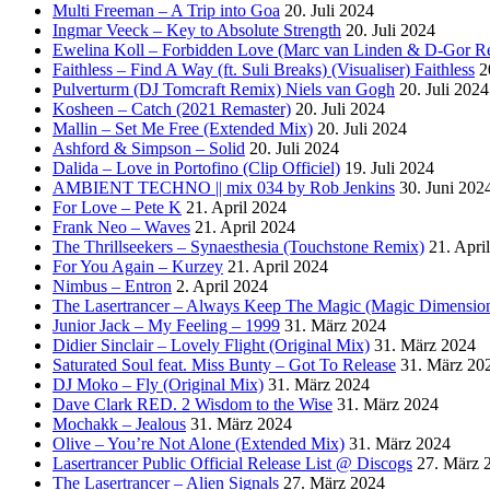
Multi Freeman – A Trip into Goa
20. Juli 2024
Ingmar Veeck – Key to Absolute Strength
20. Juli 2024
Ewelina Koll – Forbidden Love (Marc van Linden & D-Gor R
Faithless – Find A Way (ft. Suli Breaks) (Visualiser) Faithless
2
Pulverturm (DJ Tomcraft Remix) Niels van Gogh
20. Juli 2024
Kosheen – Catch (2021 Remaster)
20. Juli 2024
Mallin – Set Me Free (Extended Mix)
20. Juli 2024
Ashford & Simpson – Solid
20. Juli 2024
Dalida – Love in Portofino (Clip Officiel)
19. Juli 2024
AMBIENT TECHNO || mix 034 by Rob Jenkins
30. Juni 202
For Love – Pete K
21. April 2024
Frank Neo – Waves
21. April 2024
The Thrillseekers – Synaesthesia (Touchstone Remix)
21. Apri
For You Again – Kurzey
21. April 2024
Nimbus – Entron
2. April 2024
The Lasertrancer – Always Keep The Magic (Magic Dimension
Junior Jack – My Feeling – 1999
31. März 2024
Didier Sinclair – Lovely Flight (Original Mix)
31. März 2024
Saturated Soul feat. Miss Bunty – Got To Release
31. März 20
DJ Moko – Fly (Original Mix)
31. März 2024
Dave Clark RED. 2 Wisdom to the Wise
31. März 2024
Mochakk – Jealous
31. März 2024
Olive – You’re Not Alone (Extended Mix)
31. März 2024
Lasertrancer Public Official Release List @ Discogs
27. März 
The Lasertrancer – Alien Signals
27. März 2024