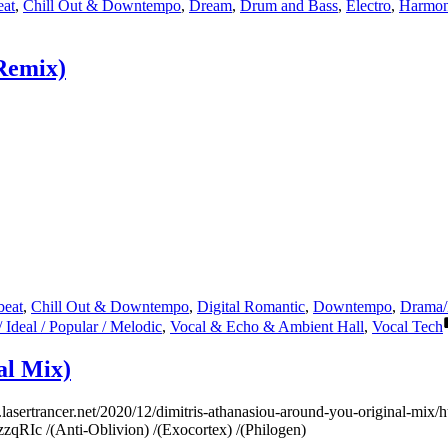
eat
,
Chill Out & Downtempo
,
Dream
,
Drum and Bass
,
Electro
,
Harmon
Remix)
beat
,
Chill Out & Downtempo
,
Digital Romantic
,
Downtempo
,
Drama/
/ Ideal / Popular / Melodic
,
Vocal & Echo & Ambient Hall
,
Vocal Tech
al Mix)
asertrancer.net/2020/12/dimitris-athanasiou-around-you-original-mix/htt
qRIc /(Anti-Oblivion) /(Exocortex) /(Philogen)