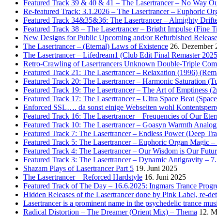
Featured Track 39 & 40 & 41 – The Lasertrancer – No Way Ou
Re-featured Track: 3.1.2026 – The Lasertrancer – Euphoric O
Featured Track 34&35&36: The Lasertrancer – Almighty Drifte
Featured Track 38 – The Lasertrancer – Bright Impulse (Fine T
New Designs for Public Upcoming and/or Refurbished Releas
The Lasertrancer – (Eternal) Laws of Existence
26. Dezember 
The Lasertrancer – Lifedream1 (Club Edit Final Remaster 2025
Retro-Crawling of Lasertrancers Unknown Double-Triple Compilat
Featured Track 21: The Lasertrancer – Relaxation (1996) (Rem
Featured Track 20: The Lasertrancer – Harmonic Saturation (
Featured Track 19: The Lasertrancer – The Art of Emptiness (
Featured Track 17: The Lasertrancer – Ultra Space Beat (Spa
Enforced SSL…. da sonst einige Webseiten wohl Kontentsperr
Featured Track 16: The Lasertrancer – Frequencies of Our Eter
Featured Track 10: The Lasertrancer – Goasyn Warmth Analog
Featured Track 7: The Lasertrancer – Endless Power (Deep Tra
Featured Track 5: The Lasertrancer – Euphoric Organ Magic –
Featured Track 4: The Lasertrancer – Our Wisdom is Our Futur
Featured Track 3: The Lasertrancer – Dynamic Antigravity – 7
Shazam Plays of Lasertrancer Part 5
19. Juni 2025
The Lasertrancer – Reforced Hardstyle
16. Juni 2025
Featured Track of The Day – 16.6.2025: Ingmars Trance Progre
Hidden Releases of the Lasertrancer done by Pink Label, re-
Lasertrancer is a prominent name in the psychedelic trance mus
Radical Distortion – The Dreamer (Orient Mix) – Thema
12. M