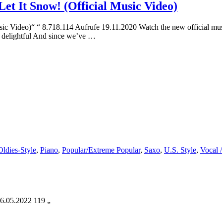
Let It Snow! (Official Music Video)
usic Video)“ “ 8.718.114 Aufrufe 19.11.2020 Watch the new official mus
 so delightful And since we’ve …
Oldies-Style
,
Piano
,
Popular/Extreme Popular
,
Saxo
,
U.S. Style
,
Vocal /
16.05.2022 119 „