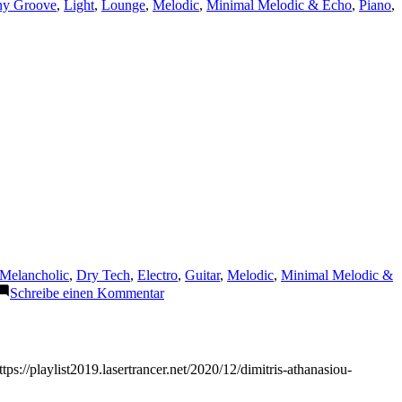
y Groove
,
Light
,
Lounge
,
Melodic
,
Minimal Melodic & Echo
,
Piano
,
Melancholic
,
Dry Tech
,
Electro
,
Guitar
,
Melodic
,
Minimal Melodic &
zu
Schreibe einen Kommentar
Meiko
–
Leave
The
ps://playlist2019.lasertrancer.net/2020/12/dimitris-athanasiou-
Lights
On