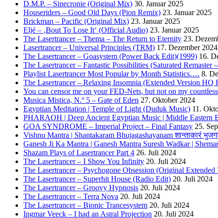
D.M.P. – Sinecronie (Original Mix)
30. Januar 2025
Houseriders – Good Old Days (Pion Remix)
23. Januar 2025
Brickman – Pacific (Original Mix)
23. Januar 2025
Eljé – ‚Bout To Lose It‘ (Official Audio)
23. Januar 2025
The Lasertrancer – Thema – The Return to Eternity
23. Dezem
Lasertrancer – Universal Principles (TRM)
17. Dezember 2024
The Lasertrancer – Goasystem (Power Back Edit)(1999)
16. D
The Lasertrancer – Fantastic Possibilities (Saturated Remaster
Playlist Lasertrancer Most Popular by Month Statistics….
8. D
The Lasertrancer – Relaxing Insomnia (Extended Version HQ 
You can censor me on your FED-Nets, but not on my countles
Musica Mistica, N.º 5 – Gate of Eden
27. Oktober 2024
Egyptian Meditation | Temple of Light (Duduk Music)
11. Okt
PHARAOH | Deep Ancient Egyptian Music | Middle Eastern B
GOA SYNDROME – Imperial Project – Final Fantasy
25. Se
Vishnu Mantra | Shantakaram Bhujagashayanam शान्ताकारं भुजगश
Ganesh Ji Ka Mantra | Ganesh Mantra Suresh Wadkar | Shema
Shazam Plays of Lasertrancer Part 4
26. Juli 2024
The Lasertrancer – I Show You Infinity
20. Juli 2024
The Lasertrancer – Psychogone Obsession (Original Extended 
The Lasertrancer – Superhit House (Radio Edit)
20. Juli 2024
The Lasertrancer – Groovy Hypnosis
20. Juli 2024
The Lasertrancer – Terra Nova
20. Juli 2024
The Lasertrancer – Bionic Trancesystem
20. Juli 2024
Ingmar Veeck – I had an Astral Projection
20. Juli 2024