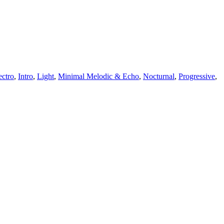
ectro
,
Intro
,
Light
,
Minimal Melodic & Echo
,
Nocturnal
,
Progressive
,