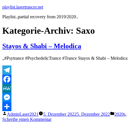
Zum
playlist.lasertrancer.net
Inhalt
Playlist..partial recovery from 2019/2020..
springen
Kategorie-Archiv:
Saxo
Stayos & Shabi – Melodica
„#Psytrance #PsychedelicTrance #Trance Stayos & Shabi – Melod
Telegram
Facebook
MeWe
Messenger
Veröffentlicht
Veröffe
AdminLaser2021
5. Dezember 2022
5. Dezember 2022
2020s
,
Teilen
von
unter
zu
Schreibe einen Kommentar
Stayos