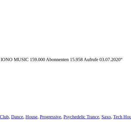
ica IONO MUSIC 159.000 Abonnenten 15.958 Aufrufe 03.07.2020“
ntlicht
Club
,
Dance
,
House
,
Progressive
,
Psychedelic Trance
,
Saxo
,
Tech Hou