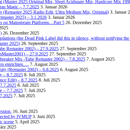
t (Master 2025 Original Mix, Short Acidsnare Mix, Hardcore Mix 199
rgan Magic – 7.7.2025
3. Januar 2026
r (Remaster 2025 Radio Edit, Ultra Medium Mix, Original)
3. Januar 
rimaster 2025) – 3.1.2026
3. Januar 2026
es on Mainstream Platforms…Part 5
26. Dezember 2025
2025
)
26. Dezember 2025
ions (the Dead Pink Label did this in silence, without notifying the 
aster 2025)
28. September 2025
Tube Remaster 2002) – 27.9.2025
27. September 2025
2nMaster2001) – 27.9.2025
27. September 2025
cebreaker Mix -Tube Remaster 2002) – 7.8.2025
7. August 2025
en einrichten….
7. August 2025
nity (Remaster 2002) – 6.8.2025
6. August 2025
y – 8.7.2025
8. Juli 2025
nce Edit) – 8.7.2025
8. Juli 2025
 7.7.2025
8. Juli 2025
e – 7.7.2025
7. Juli 2025
.7.2025
7. Juli 2025
ssion.
16. Juni 2025
detected by IVMUP
3. Juni 2025
ic scene
5. April 2025
ärz 2025