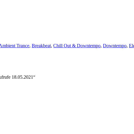
Ambient Trance
,
Breakbeat
,
Chill Out & Downtempo
,
Downtempo
,
El
frufe 18.05.2021“