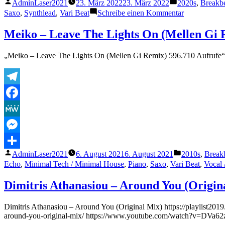
Veröffentlicht
Veröffentlicht
AdminLaser2021
23. März 2022
23. März 2022
2020s
,
Breakb
Teilen
von
unter
zu
Saxo
,
Synthlead
,
Vari Beat
Schreibe einen Kommentar
Dye
O
Meiko – Leave The Lights On (Mellen Gi 
–
Ethereal
„Meiko – Leave The Lights On (Mellen Gi Remix) 596.710 Aufrufe“
Walk
Telegram
Facebook
MeWe
Messenger
Veröffentlicht
Veröffentlicht
AdminLaser2021
6. August 2021
6. August 2021
2010s
,
Break
Teilen
von
unter
Echo
,
Minimal Tech / Minimal House
,
Piano
,
Saxo
,
Vari Beat
,
Vocal 
Dimitris Athanasiou – Around You (Origin
Dimitris Athanasiou – Around You (Original Mix) https://playlist2019.l
around-you-original-mix/ https://www.youtube.com/watch?v=DVa62zz