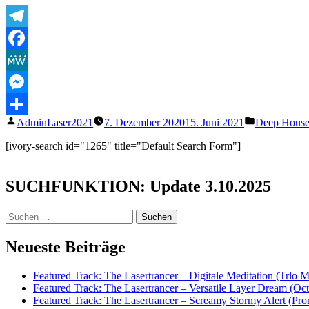
Telegram
Facebook
MeWe
Messenger
Veröffentlicht
Veröffentlic
AdminLaser2021
7. Dezember 2020
15. Juni 2021
Deep Hous
Teilen
von
unter
[ivory-search id="1265" title="Default Search Form"]
SUCHFUNKTION: Update 3.10.2025
Suchen
nach:
Neueste Beiträge
Featured Track: The Lasertrancer – Digitale Meditation (Trlo 
Featured Track: The Lasertrancer – Versatile Layer Dream (
Featured Track: The Lasertrancer – Screamy Stormy Alert (Pr