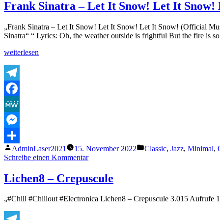
&
Frank Sinatra – Let It Snow! Let It Snow! 
Shabi
–
„Frank Sinatra – Let It Snow! Let It Snow! Let It Snow! (Official M
Melodica
Sinatra“ “ Lyrics: Oh, the weather outside is frightful But the fire is
„Frank
weiterlesen
Sinatra
–
Let
It
Telegram
Snow!
Facebook
Let
It
MeWe
Snow!
Let
Messenger
It
Veröffentlicht
Veröffentlicht
AdminLaser2021
15. November 2022
Classic
,
Jazz
,
Minimal
,
Snow!
Teilen
von
unter
zu
Schreibe einen Kommentar
(Official
Frank
Music
Sinatra
Video)“
Lichen8 – Crepuscule
–
Let
„#Chill #Chillout #Electronica Lichen8 – Crepuscule 3.015 Aufrufe 
It
Snow!
Let