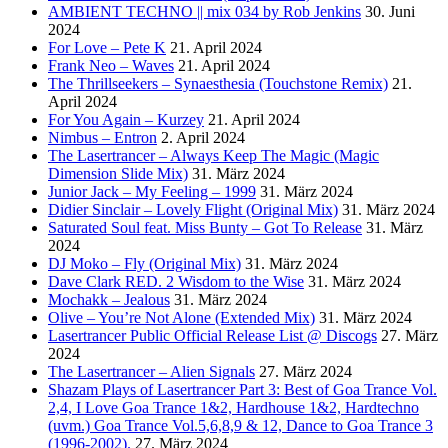
AMBIENT TECHNO || mix 034 by Rob Jenkins
30. Juni
2024
For Love – Pete K
21. April 2024
Frank Neo – Waves
21. April 2024
The Thrillseekers – Synaesthesia (Touchstone Remix)
21.
April 2024
For You Again – Kurzey
21. April 2024
Nimbus – Entron
2. April 2024
The Lasertrancer – Always Keep The Magic (Magic
Dimension Slide Mix)
31. März 2024
Junior Jack – My Feeling – 1999
31. März 2024
Didier Sinclair – Lovely Flight (Original Mix)
31. März 2024
Saturated Soul feat. Miss Bunty – Got To Release
31. März
2024
DJ Moko – Fly (Original Mix)
31. März 2024
Dave Clark RED. 2 Wisdom to the Wise
31. März 2024
Mochakk – Jealous
31. März 2024
Olive – You’re Not Alone (Extended Mix)
31. März 2024
Lasertrancer Public Official Release List @ Discogs
27. März
2024
The Lasertrancer – Alien Signals
27. März 2024
Shazam Plays of Lasertrancer Part 3: Best of Goa Trance Vol.
2,4, I Love Goa Trance 1&2, Hardhouse 1&2, Hardtechno
(uvm.) Goa Trance Vol.5,6,8,9 & 12, Dance to Goa Trance 3
(1996-2002).
27. März 2024