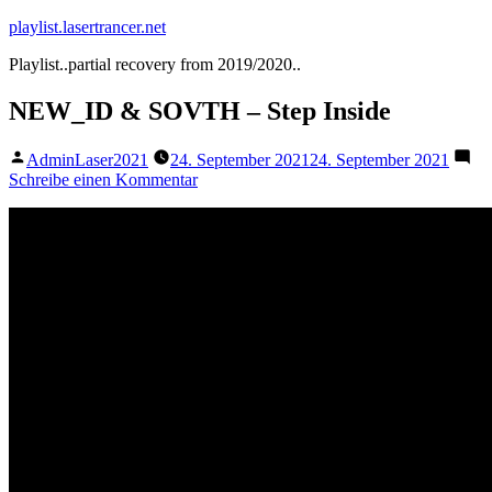
Zum
playlist.lasertrancer.net
Inhalt
Playlist..partial recovery from 2019/2020..
springen
NEW_ID & SOVTH – Step Inside
Veröffentlicht
AdminLaser2021
24. September 2021
24. September 2021
von
zu
Schreibe einen Kommentar
NEW_ID
&
SOVTH
–
Step
Inside