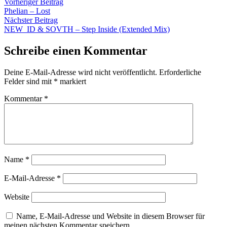
Beitragsnavigation
Vorheriger
Vorheriger Beitrag
Beitrag:
Phelian – Lost
Nächster
Nächster Beitrag
Beitrag:
NEW_ID & SOVTH – Step Inside (Extended Mix)
Schreibe einen Kommentar
Deine E-Mail-Adresse wird nicht veröffentlicht.
Erforderliche
Felder sind mit
*
markiert
Kommentar
*
Name
*
E-Mail-Adresse
*
Website
Name, E-Mail-Adresse und Website in diesem Browser für
meinen nächsten Kommentar speichern.