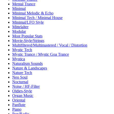
Mental Trance
Minimal
Minimal Melodic & Echo
Minimal Tech / Minimal House
Minimal/LFO Style
Mittelalter
Modular
Most Popular Stats
Movie-Style/Strings
Multifiltered/Multimastered / Vocal / Distortion
Mystic Tech
Mystic Trance / Mystic Goa Trance
Mystica
Naturalism Sounds
Nature & Landscapes
Nature Tech
Neo Soul
Nocturnal
Noise / HF-Filter
Oldies-Style
Organ Music
Oriental
Panflute
Piano
Pop/Radio