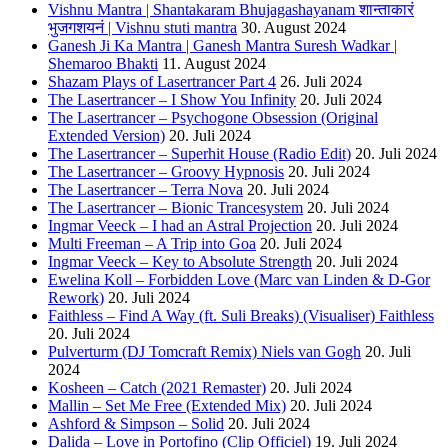
Vishnu Mantra | Shantakaram Bhujagashayanam शान्ताकारं
भुजगशयनं | Vishnu stuti mantra
30. August 2024
Ganesh Ji Ka Mantra | Ganesh Mantra Suresh Wadkar |
Shemaroo Bhakti
11. August 2024
Shazam Plays of Lasertrancer Part 4
26. Juli 2024
The Lasertrancer – I Show You Infinity
20. Juli 2024
The Lasertrancer – Psychogone Obsession (Original
Extended Version)
20. Juli 2024
The Lasertrancer – Superhit House (Radio Edit)
20. Juli 2024
The Lasertrancer – Groovy Hypnosis
20. Juli 2024
The Lasertrancer – Terra Nova
20. Juli 2024
The Lasertrancer – Bionic Trancesystem
20. Juli 2024
Ingmar Veeck – I had an Astral Projection
20. Juli 2024
Multi Freeman – A Trip into Goa
20. Juli 2024
Ingmar Veeck – Key to Absolute Strength
20. Juli 2024
Ewelina Koll – Forbidden Love (Marc van Linden & D-Gor
Rework)
20. Juli 2024
Faithless – Find A Way (ft. Suli Breaks) (Visualiser) Faithless
20. Juli 2024
Pulverturm (DJ Tomcraft Remix) Niels van Gogh
20. Juli
2024
Kosheen – Catch (2021 Remaster)
20. Juli 2024
Mallin – Set Me Free (Extended Mix)
20. Juli 2024
Ashford & Simpson – Solid
20. Juli 2024
Dalida – Love in Portofino (Clip Officiel)
19. Juli 2024