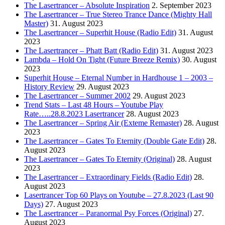
The Lasertrancer – Absolute Inspiration
2. September 2023
The Lasertrancer – True Stereo Trance Dance (Mighty Hall
Master)
31. August 2023
The Lasertrancer – Superhit House (Radio Edit)
31. August
2023
The Lasertrancer – Phatt Batt (Radio Edit)
31. August 2023
Lambda – Hold On Tight (Future Breeze Remix)
30. August
2023
Superhit House – Eternal Number in Hardhouse 1 – 2003 –
History Review
29. August 2023
The Lasertrancer – Summer 2002
29. August 2023
Trend Stats – Last 48 Hours – Youtube Play
Rate…..28.8.2023 Lasertrancer
28. August 2023
The Lasertrancer – Spring Air (Exteme Remaster)
28. August
2023
The Lasertrancer – Gates To Eternity (Double Gate Edit)
28.
August 2023
The Lasertrancer – Gates To Eternity (Original)
28. August
2023
The Lasertrancer – Extraordinary Fields (Radio Edit)
28.
August 2023
Lasertrancer Top 60 Plays on Youtube – 27.8.2023 (Last 90
Days)
27. August 2023
The Lasertrancer – Paranormal Psy Forces (Original)
27.
August 2023