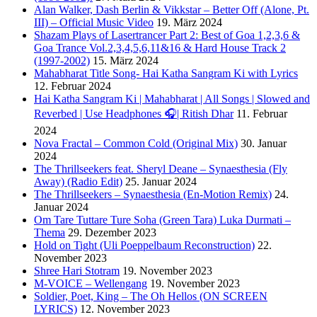
Alan Walker, Dash Berlin & Vikkstar – Better Off (Alone, Pt.
III) – Official Music Video
19. März 2024
Shazam Plays of Lasertrancer Part 2: Best of Goa 1,2,3,6 &
Goa Trance Vol.2,3,4,5,6,11&16 & Hard House Track 2
(1997-2002)
15. März 2024
Mahabharat Title Song- Hai Katha Sangram Ki with Lyrics
12. Februar 2024
Hai Katha Sangram Ki | Mahabharat | All Songs | Slowed and
Reverbed | Use Headphones 🎧| Ritish Dhar
11. Februar
2024
Nova Fractal – Common Cold (Original Mix)
30. Januar
2024
The Thrillseekers feat. Sheryl Deane – Synaesthesia (Fly
Away) (Radio Edit)
25. Januar 2024
The Thrillseekers – Synaesthesia (En-Motion Remix)
24.
Januar 2024
Om Tare Tuttare Ture Soha (Green Tara) Luka Durmati –
Thema
29. Dezember 2023
Hold on Tight (Uli Poeppelbaum Reconstruction)
22.
November 2023
Shree Hari Stotram
19. November 2023
M-VOICE – Wellengang
19. November 2023
Soldier, Poet, King – The Oh Hellos (ON SCREEN
LYRICS)
12. November 2023