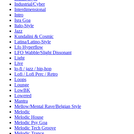
Industrial/Cyber
Interdimensional
Intro
Isra Goa
Italo-Style
Jazz
Kundalini & Cosmic
Latina/Latino-Style
Lfo Hyperflow
LFO Wabble/Slight Dissonant
Light
Live
lo-fi / jazz / hip-hop
Lofi / Lofi Perc / Retro
Loops
Lounge
LowBK
Lowered
Mantra
Mellow/Mental Rave/Belgian Style
Melodic
Melodic House
Melodic Psy Goa
Melodic Tech Groove
Melodic Trance