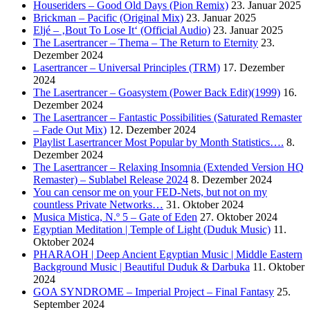
Houseriders – Good Old Days (Pion Remix)
23. Januar 2025
Brickman – Pacific (Original Mix)
23. Januar 2025
Eljé – ‚Bout To Lose It‘ (Official Audio)
23. Januar 2025
The Lasertrancer – Thema – The Return to Eternity
23.
Dezember 2024
Lasertrancer – Universal Principles (TRM)
17. Dezember
2024
The Lasertrancer – Goasystem (Power Back Edit)(1999)
16.
Dezember 2024
The Lasertrancer – Fantastic Possibilities (Saturated Remaster
– Fade Out Mix)
12. Dezember 2024
Playlist Lasertrancer Most Popular by Month Statistics….
8.
Dezember 2024
The Lasertrancer – Relaxing Insomnia (Extended Version HQ
Remaster) – Sublabel Release 2024
8. Dezember 2024
You can censor me on your FED-Nets, but not on my
countless Private Networks…
31. Oktober 2024
Musica Mistica, N.º 5 – Gate of Eden
27. Oktober 2024
Egyptian Meditation | Temple of Light (Duduk Music)
11.
Oktober 2024
PHARAOH | Deep Ancient Egyptian Music | Middle Eastern
Background Music | Beautiful Duduk & Darbuka
11. Oktober
2024
GOA SYNDROME – Imperial Project – Final Fantasy
25.
September 2024