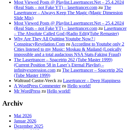
Most Viewed Posts @ Playlist.Lasertrancer.Net – 25.4.2024
(Real Stats – not Fake YT) – lasertrancer.com
zu
The
Lasertrancer – Always Keep The Magic (Magic Dimension
Slide Mix)
Most Viewed Posts @ Playlist.Lasertrancer.Net – 25.4.2024
(Real Stats – not Fake YT) – lasertrancer.com
zu
Lasertrancer
– The Absolute Called God (Radio Edit)(Tube Remaster)
Why Are They All Quitting Youtube Now? |
ConspiracyRevelation.Com
zu
According to Youtube only 2
Cities listened to my Music: Moskau & Mailand (Logically
impossible and a total audacious NSA Stats-Faking Fraud)
The Lasertrancer – Spacetrip 262 (Tube Master 1999)
(Current Position 58 in Laser´s Eternal Playlist) –
infinityexpression.com
zu
The Lasertrancer – Spacetrip 262
(Tube Master 1999)
Waltraud Castor-Veeck
zu
Lasertrancer – Deep Happiness
A WordPress Commenter
zu
Hello world!
Mr WordPress
zu
Hello world!
Archiv
Mai 2026
Januar 2026
Dezember 2025