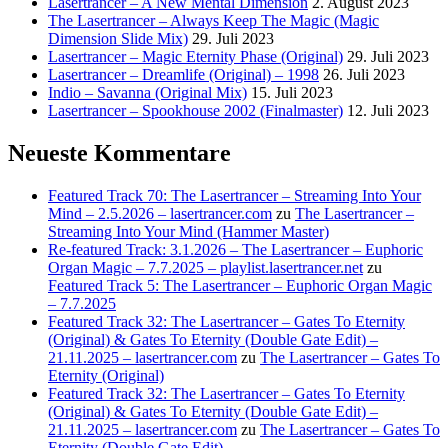
Lasertrancer – A New Mental Dimension
2. August 2023
The Lasertrancer – Always Keep The Magic (Magic
Dimension Slide Mix)
29. Juli 2023
Lasertrancer – Magic Eternity Phase (Original)
29. Juli 2023
Lasertrancer – Dreamlife (Original) – 1998
26. Juli 2023
Indio – Savanna (Original Mix)
15. Juli 2023
Lasertrancer – Spookhouse 2002 (Finalmaster)
12. Juli 2023
Neueste Kommentare
Featured Track 70: The Lasertrancer – Streaming Into Your
Mind – 2.5.2026 – lasertrancer.com
zu
The Lasertrancer –
Streaming Into Your Mind (Hammer Master)
Re-featured Track: 3.1.2026 – The Lasertrancer – Euphoric
Organ Magic – 7.7.2025 – playlist.lasertrancer.net
zu
Featured Track 5: The Lasertrancer – Euphoric Organ Magic
– 7.7.2025
Featured Track 32: The Lasertrancer – Gates To Eternity
(Original) & Gates To Eternity (Double Gate Edit) –
21.11.2025 – lasertrancer.com
zu
The Lasertrancer – Gates To
Eternity (Original)
Featured Track 32: The Lasertrancer – Gates To Eternity
(Original) & Gates To Eternity (Double Gate Edit) –
21.11.2025 – lasertrancer.com
zu
The Lasertrancer – Gates To
Eternity (Double Gate Edit)